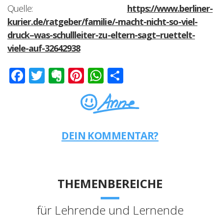
Quelle:
https://www.berliner-
kurier.de/ratgeber/familie/-macht-nicht-so-viel-
druck–was-schullleiter-zu-eltern-sagt–ruettelt-
viele-auf-32642938
Facebook
Twitter
Evernote
Pinterest
WhatsApp
Teilen
DEIN KOMMENTAR?
THEMENBEREICHE
für Lehrende und Lernende