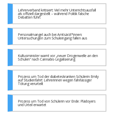
Lehrerverband kritisiert: Viel mehr Unterrichtsausfall
als offiziell dargestellt – während Politik falsche
Debatten führt
Personalmangel auch bei Amtsärzt*innen:
Untersuchungen zum Schuleingang fallen aus
Kultusminister warnt vor „neuer Drogenwelle an den
Schulen“ nach Cannabis-Legalisierung
Prozess um Tod der diabeteskranken Schülerin Emily
auf Studienfahrt: Lehrerinnen wegen fahrlässiger
Tötung verurteilt
Prozess um Tod von Schülerin vor Ende: Plädoyers
und Urteil erwartet