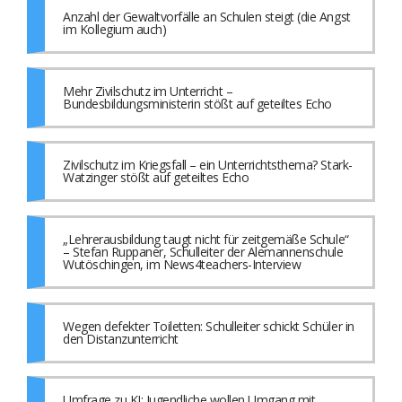
Anzahl der Gewaltvorfälle an Schulen steigt (die Angst
im Kollegium auch)
Mehr Zivilschutz im Unterricht –
Bundesbildungsministerin stößt auf geteiltes Echo
Zivilschutz im Kriegsfall – ein Unterrichtsthema? Stark-
Watzinger stößt auf geteiltes Echo
„Lehrerausbildung taugt nicht für zeitgemäße Schule“
– Stefan Ruppaner, Schulleiter der Alemannenschule
Wutöschingen, im News4teachers-Interview
Wegen defekter Toiletten: Schulleiter schickt Schüler in
den Distanzunterricht
Umfrage zu KI: Jugendliche wollen Umgang mit