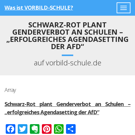
Was ist VORBILD-SCHULE?
Togg
navig
SCHWARZ-ROT PLANT
GENDERVERBOT AN SCHULEN –
„ERFOLGREICHES AGENDASETTING
DER AFD“
auf vorbild-schule.de
Array
Schwarz-Rot plant Genderverbot an Schulen –
„erfolgreiches Agendasetting der AfD“
Facebook
Twitter
Evernote
Pinterest
WhatsApp
Teilen