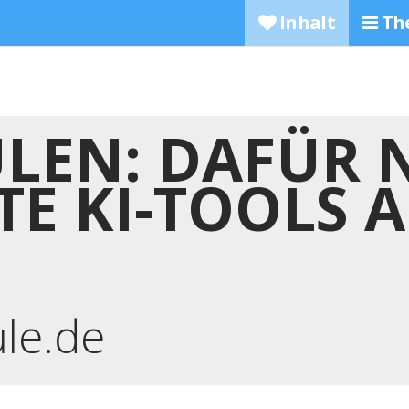
Inhalt
Th
ULEN: DAFÜR
TE KI-TOOLS 
ule.de