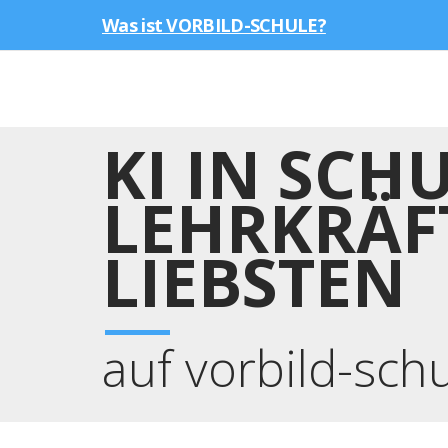
Was ist VORBILD-SCHULE?
KI IN SCH
LEHRKRÄF
LIEBSTEN
auf vorbild-sch