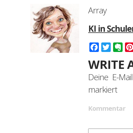
Array
KI in Schul
Faceboo
Twitt
Ev
WRITE 
Deine E-Mail
markiert
Kommentar