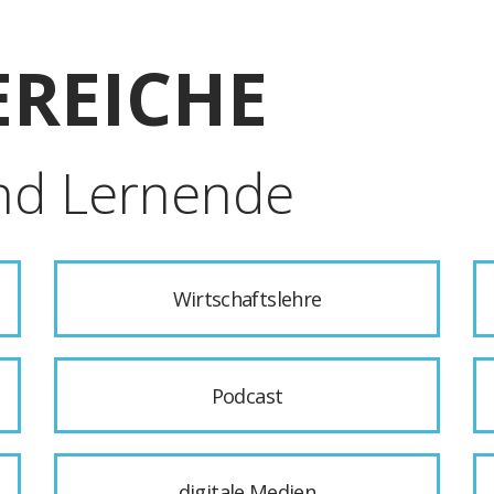
REICHE
nd Lernende
Wirtschaftslehre
Podcast
digitale Medien