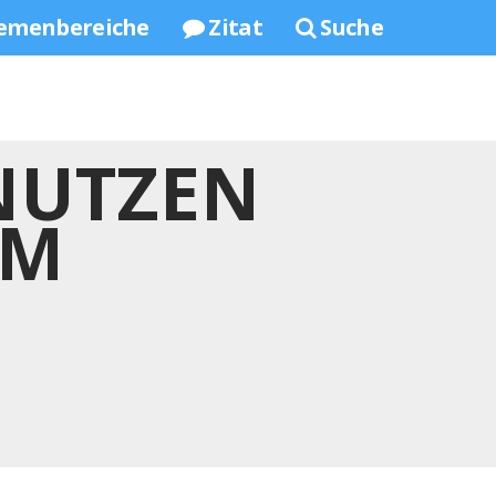
emenbereiche
Zitat
Suche
 NUTZEN
AM