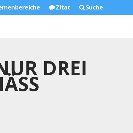
emenbereiche
Zitat
Suche
NUR DREI
SS S