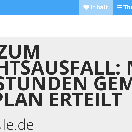
Inhalt
Th
 ZUM
HTSAUSFALL: 
STUNDEN GEMÄ
AN ERTEILT
ule.de