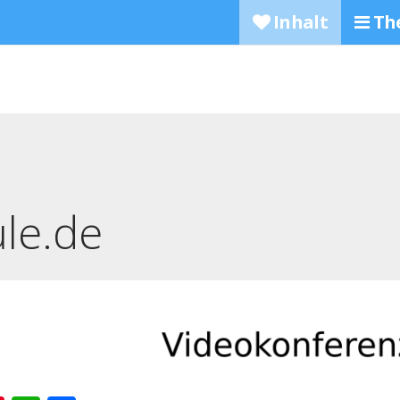
Inhalt
Th
B
ule.de