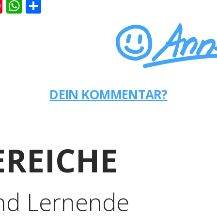
k
er
ernote
Pinterest
WhatsApp
Teilen
DEIN KOMMENTAR?
REICHE
nd Lernende