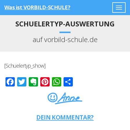
Was ist VORBILD-SCHULE?
Togg
navig
SCHUELERTYP-AUSWERTUNG
auf vorbild-schule.de
[Schuelertyp_show]
Facebook
Twitter
Evernote
Pinterest
WhatsApp
Teilen
DEIN KOMMENTAR?