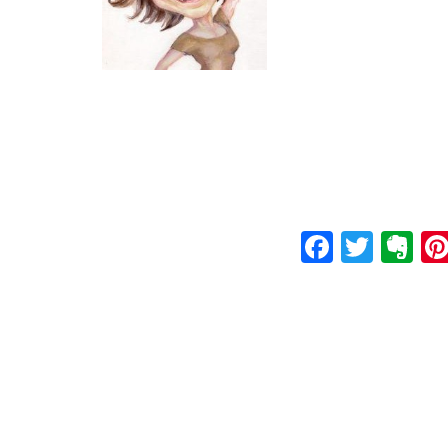
Faceboo
Twitt
Ev