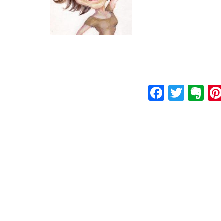
Faceboo
Twitt
Ev