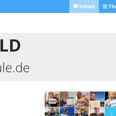
Inhalt
Th
ILD
ule.de