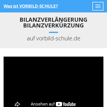
Was ist VORBILD-SCHULE?
Togg
navig
BILANZVERLÄNGERUNG
BILANZVERKÜRZUNG
auf vorbild-schule.de