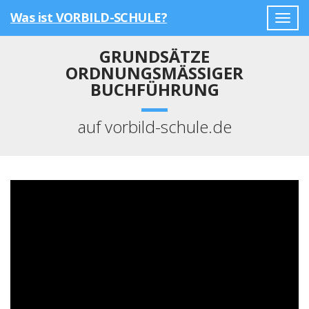
Was ist VORBILD-SCHULE?
Togg
navig
GRUNDSÄTZE
ORDNUNGSMÄSSIGER B
UCHFÜHRUNG
auf vorbild-schule.de