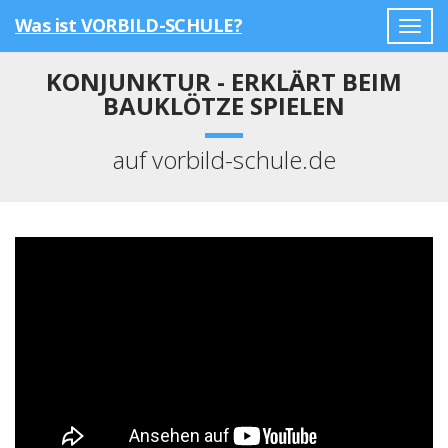
Was ist VORBILD-SCHULE?
Togg
navig
KONJUNKTUR - ERKLÄRT BEIM
BAUKLÖTZE SPIELEN
auf vorbild-schule.de