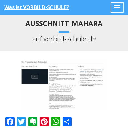
Was ist VORBILD-SCHULE?
Togg
navig
AUSSCHNITT_MAHARA
auf vorbild-schule.de
Facebook
Twitter
Evernote
Pinterest
WhatsApp
Teilen