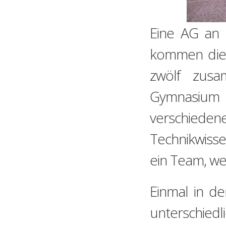
Eine AG an 
kommen die 
zwölf zusa
Gymnasium 
verschie
Technikwiss
ein Team, wei
Einmal in de
unterschiedl