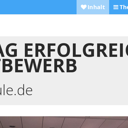
Inhalt
Th
AG ERFOLGREI
TBEWERB
ule.de