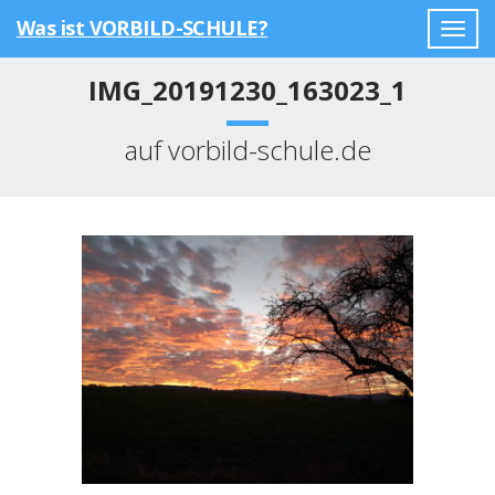
Was ist VORBILD-SCHULE?
Togg
navig
IMG_20191230_163023_1
auf vorbild-schule.de