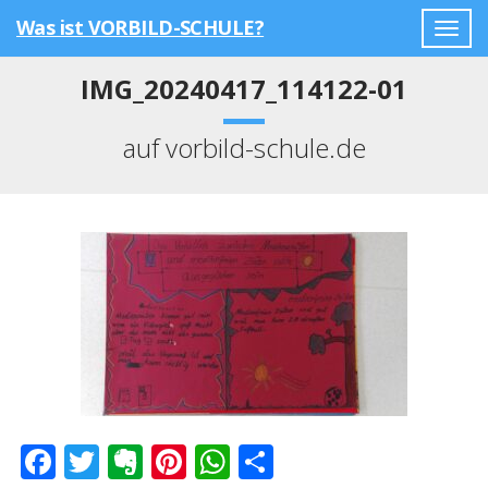
Was ist VORBILD-SCHULE?
Togg
navig
IMG_20240417_114122-01
auf vorbild-schule.de
Facebook
Twitter
Evernote
Pinterest
WhatsApp
Teilen