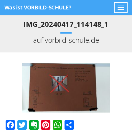
Was ist VORBILD-SCHULE?
Togg
navig
IMG_20240417_114148_1
auf vorbild-schule.de
Facebook
Twitter
Evernote
Pinterest
WhatsApp
Teilen