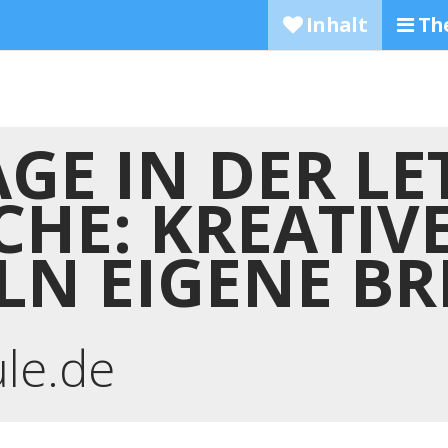
Inhalt
Th
GE IN DER LE
HE: KREATIVE
N EIGENE BR
ule.de