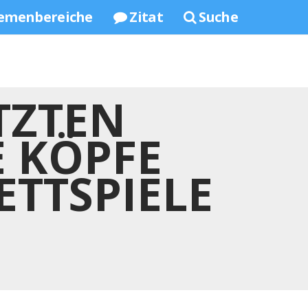
emenbereiche
Zitat
Suche
TZTEN
 KÖPFE
ETTSPIELE