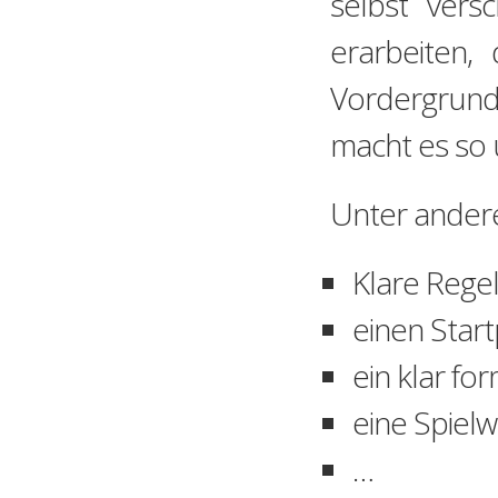
selbst vers
erarbeiten,
Vordergrund 
macht es so
Unter ander
Klare Regel
einen Star
ein klar fo
eine Spielw
…