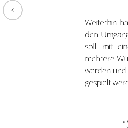
Weiterhin h
den Umgangs
soll, mit e
mehrere Würf
werden und d
gespielt wer