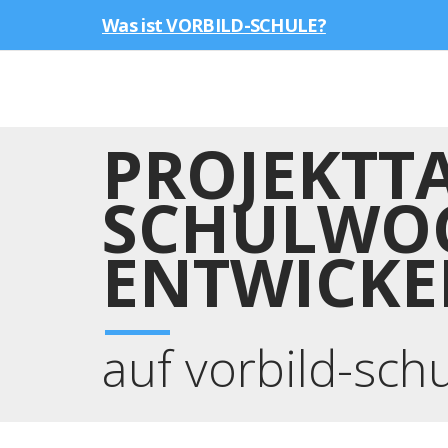
Was ist VORBILD-SCHULE?
PROJEKTTA
SCHULWOC
ENTWICKEL
auf vorbild-sch