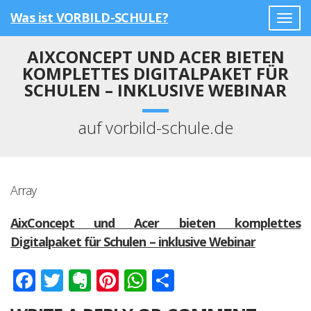
Was ist VORBILD-SCHULE?
Togg
navig
AIXCONCEPT UND ACER BIETEN
KOMPLETTES DIGITALPAKET FÜR
SCHULEN – INKLUSIVE WEBINAR
auf vorbild-schule.de
Array
AixConcept und Acer bieten komplettes
Digitalpaket für Schulen – inklusive Webinar
Facebook
Twitter
Evernote
Pinterest
WhatsApp
Teilen