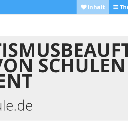
Inhalt
Th
TISMUSBEAUF
VON SCHULEN
ENT
ule.de