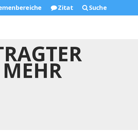
emenbereiche
Zitat
Suche
TRAGTER
 MEHR