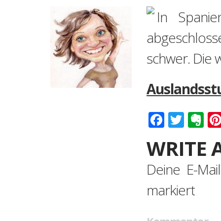
In Spanie
abgeschloss
schwer. Die w
Auslandsstu
Faceboo
Twitt
Ev
WRITE 
Deine E-Mail
markiert