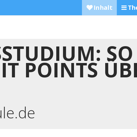
Inhalt
Th
STUDIUM: SO
T POINTS ÜBE
ule.de