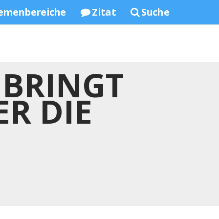
emenbereiche
Zitat
Suche
 BRINGT
R DIE