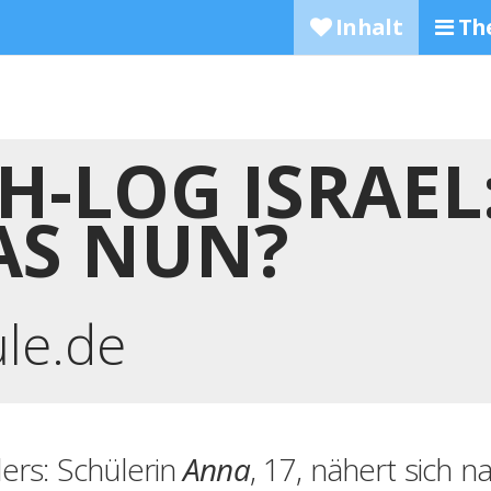
Inhalt
Th
-LOG ISRAEL:
AS NUN?
ule.de
ders: Schülerin
Anna
, 17, nähert sich n