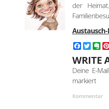
der Heimat.
Familienbesuc
Austausch-L
Faceboo
Twitt
Ev
WRITE 
Deine E-Mail
markiert
Kommentar