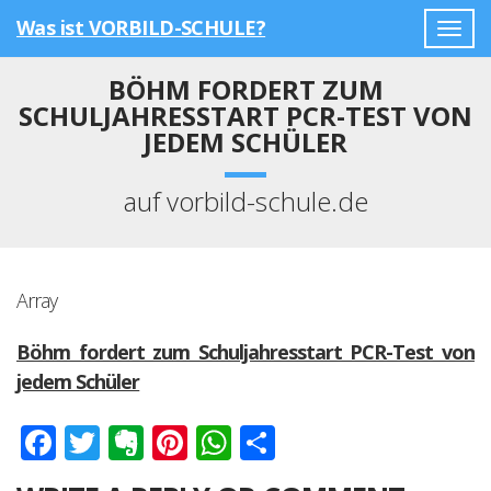
Was ist VORBILD-SCHULE?
Togg
navig
BÖHM FORDERT ZUM
SCHULJAHRESSTART PCR-TEST VON
JEDEM SCHÜLER
auf vorbild-schule.de
Array
Böhm fordert zum Schuljahresstart PCR-Test von
jedem Schüler
Facebook
Twitter
Evernote
Pinterest
WhatsApp
Teilen