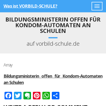
Was ist VORBILD-SCHULE?
Togg
navig
BILDUNGSMINISTERIN OFFEN FÜR
KONDOM-AUTOMATEN AN
SCHULEN
auf vorbild-schule.de
Array
Bildungsministerin offen für Kondom-Automaten
an Schulen
Facebook
Twitter
Evernote
Pinterest
WhatsApp
Teilen