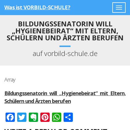
Was ist VORBILD-SCHULE?
Togg
navig
BILDUNGSSENATORIN WILL
„HYGIENEBEIRAT“ MIT ELTERN,
SCHÜLERN UND ÄRZTEN BERUFEN
auf vorbild-schule.de
Array
Bildungssenatorin will „Hygienebeirat“ mit Eltern,
Schülern und Ärzten berufen
Facebook
Twitter
Evernote
Pinterest
WhatsApp
Teilen