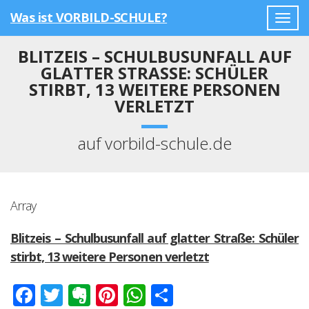
Was ist VORBILD-SCHULE?
Togg
navig
BLITZEIS – SCHULBUSUNFALL AUF
GLATTER STRASSE: SCHÜLER S
TIRBT, 13 WEITERE PERSONEN V
ERLETZT
auf vorbild-schule.de
Array
Blitzeis – Schulbusunfall auf glatter Straße: Schüler
stirbt, 13 weitere Personen verletzt
Facebook
Twitter
Evernote
Pinterest
WhatsApp
Teilen