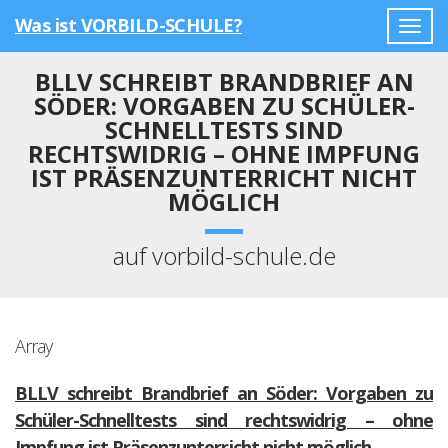
Was ist VORBILD-SCHULE?
Togg
navig
BLLV SCHREIBT BRANDBRIEF AN
SÖDER: VORGABEN ZU SCHÜLER-
SCHNELLTESTS SIND
RECHTSWIDRIG – OHNE IMPFUNG
IST PRÄSENZUNTERRICHT NICHT
MÖGLICH
auf vorbild-schule.de
Array
BLLV schreibt Brandbrief an Söder: Vorgaben zu
Schüler-Schnelltests sind rechtswidrig – ohne
Impfung ist Präsenzunterricht nicht möglich