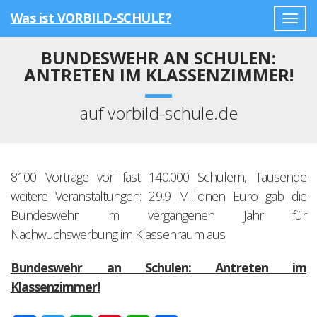
Was ist VORBILD-SCHULE?
Togg
navig
BUNDESWEHR AN SCHULEN:
ANTRETEN IM KLASSENZIMMER!
auf vorbild-schule.de
8100 Vorträge vor fast 140.000 Schülern, Tausende
weitere Veranstaltungen: 29,9 Millionen Euro gab die
Bundeswehr im vergangenen Jahr für
Nachwuchswerbung im Klassenraum aus.
Bundeswehr an Schulen: Antreten im
Klassenzimmer!