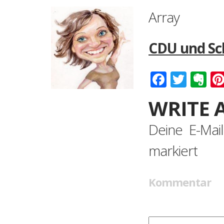
Array
CDU und Sc
Faceboo
Twitt
Ev
WRITE 
Deine E-Mail
markiert
Kommentar