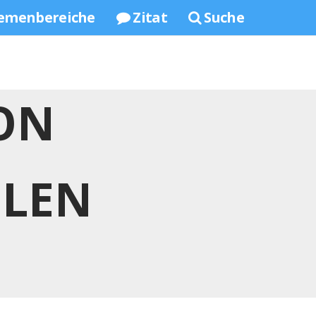
emenbereiche
Zitat
Suche
ON
ULEN