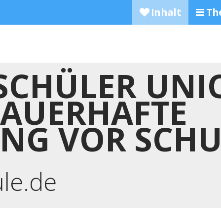
Inhalt
Th
SCHÜLER UNI
AUERHAFTE
NG VOR SCH
ule.de