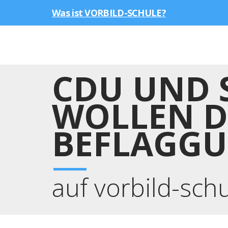
Was ist VORBILD-SCHULE?
CDU UND 
WOLLEN D
BEFLAGGU
auf vorbild-sch