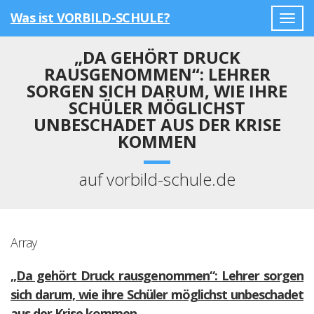
Was ist VORBILD-SCHULE?
Togg
navig
„DA GEHÖRT DRUCK
RAUSGENOMMEN“: LEHRER
SORGEN SICH DARUM, WIE IHRE
SCHÜLER MÖGLICHST
UNBESCHADET AUS DER KRISE
KOMMEN
auf vorbild-schule.de
Array
„Da gehört Druck rausgenommen“: Lehrer sorgen
sich darum, wie ihre Schüler möglichst unbeschadet
aus der Krise kommen