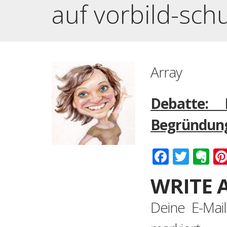
auf vorbild-sch
Array
Debatte: 
Begründung 
Faceboo
Twitt
Ev
WRITE 
Deine E-Mail