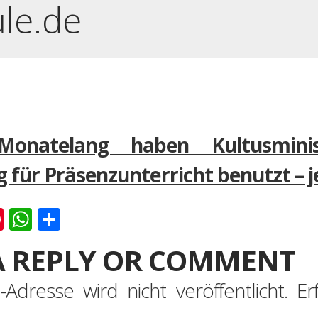
ule.de
Monatelang haben Kultusmini
für Präsenzunterricht benutzt – je
k
er
ernote
Pinterest
WhatsApp
Teilen
A REPLY OR COMMENT
-Adresse wird nicht veröffentlicht.
Er