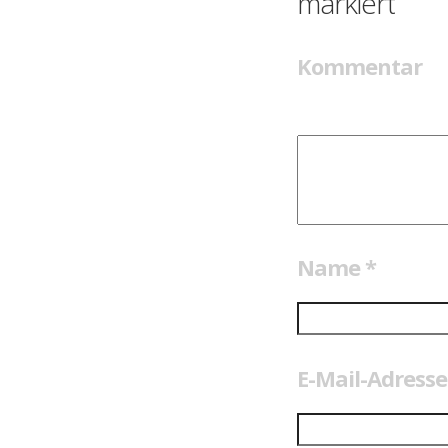
markiert
Kommentar
Name
*
E-Mail-Adress