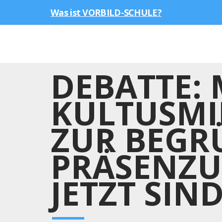
Was ist VORBILD-SCHULE?
DEBATTE:
KULTUSMI
ZUR BEGR
PRÄSENZU
JETZT SIN