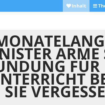
Inhalt
Th
 MONATELANG
NISTER ARME
ÜNDUNG FÜR
NTERRICHT B
D SIE VERGESS