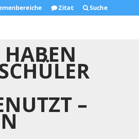
emenbereiche
Zitat
Suche
 HABEN
 SCHÜLER
ENUTZT –
EN