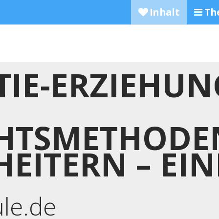
Inhalt
Th
IE-ERZIEHUN
HTSMETHODEN
HEITERN – EIN
ule.de