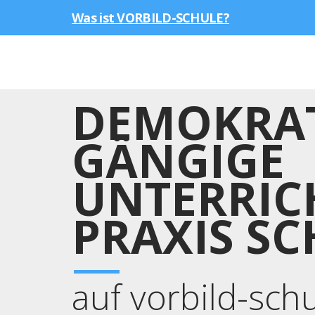
Was ist VORBILD-SCHULE?
DEMOKRAT
GÄNGIGE
UNTERRIC
PRAXIS SC
auf vorbild-sch