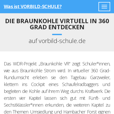
Was ist VORBILD-SCHULE?
Togg
navig
DIE BRAUNKOHLE VIRTUELL IN 360
GRAD ENTDECKEN
auf vorbild-schule.de
Das WDR-Projekt „Braunkohle VR“ zeigt Schüler*innen,
wie aus Braunkohle Strom wird. In virtueller 360 Grad-
Rundumsicht erleben sie den Tagebau Garzweiler,
klettern ins Cockpit eines Schaufelradbaggers und
begleiten die Kohle auf ihrem Weg durchs Kraftwerk. Die
ersten vier Kapitel lassen sich gut mit Fünft- und
Sechstklässler*innen erkunden, die weiteren Kapitel zu
den Themen Umsiedlung und Hambacher Forst eignen