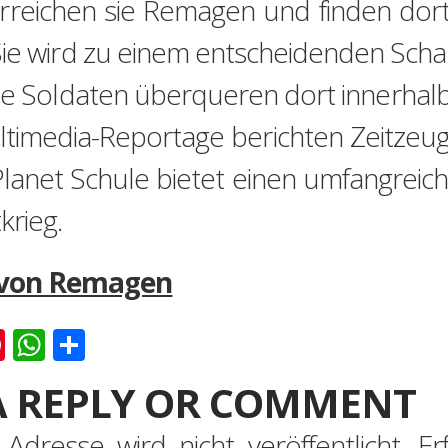
reichen sie Remagen und finden dort 
Sie wird zu einem entscheidenden Scha
e Soldaten überqueren dort innerhalb
timedia-Reportage berichten Zeitzeug
Planet Schule bietet einen umfangre
krieg.
 von Remagen
k
er
ernote
Pinterest
WhatsApp
Teilen
A REPLY OR COMMENT
-Adresse wird nicht veröffentlicht.
Er