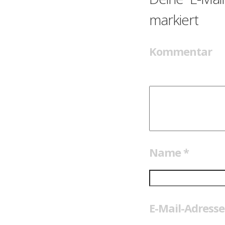
markiert
Kommentar
Name
*
E-Mail-Adress