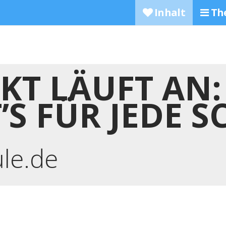
Inhalt
Th
KT LÄUFT AN: 
’S FÜR JEDE 
ule.de