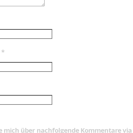
e
*
e mich über nachfolgende Kommentare via 