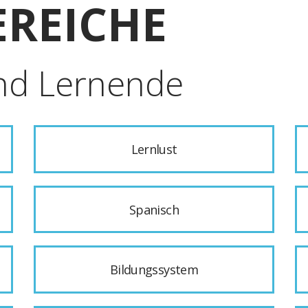
REICHE
nd Lernende
Lernlust
Spanisch
Bildungssystem