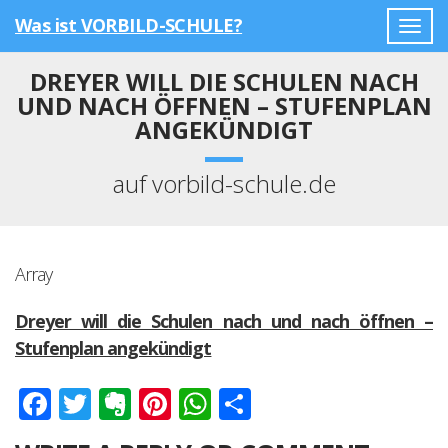
Was ist VORBILD-SCHULE?
Togg
navig
DREYER WILL DIE SCHULEN NACH
UND NACH ÖFFNEN – STUFENPLAN
ANGEKÜNDIGT
auf vorbild-schule.de
Array
Dreyer will die Schulen nach und nach öffnen –
Stufenplan angekündigt
Facebook
Twitter
Evernote
Pinterest
WhatsApp
Teilen