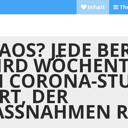
Inhalt
Th
AOS? JEDE BE
IRD WÖCHENT
M CORONA-ST
RT, DER
SSNAHMEN RE