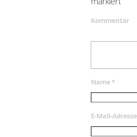
markiert
Kommentar
Name
*
E-Mail-Adress