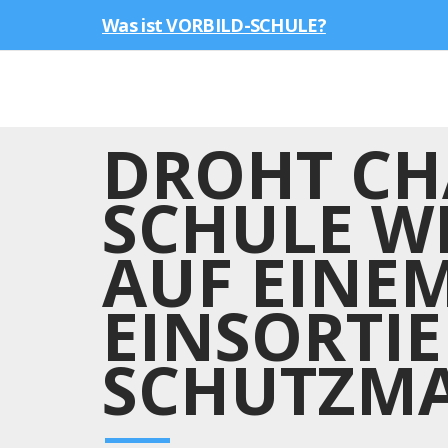
Was ist VORBILD-SCHULE?
DROHT CH
SCHULE W
AUF EINE
EINSORTIE
SCHUTZMA