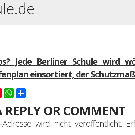
ule.de
s? Jede Berliner Schule wird w
fenplan einsortiert, der Schutzma
k
er
ernote
Pinterest
WhatsApp
Teilen
A REPLY OR COMMENT
-Adresse wird nicht veröffentlicht.
Er