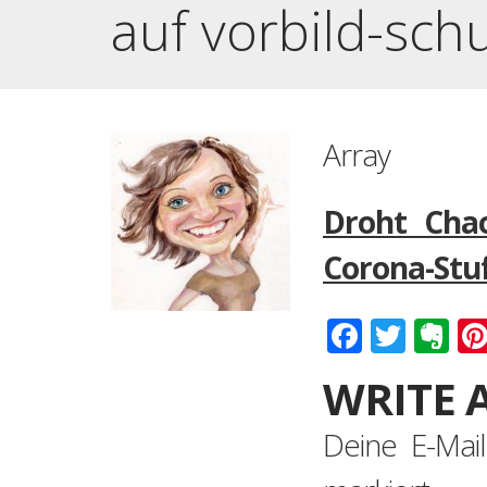
auf vorbild-sch
Array
Droht Chao
Corona-Stu
Faceboo
Twitt
Ev
WRITE 
Deine E-Mail