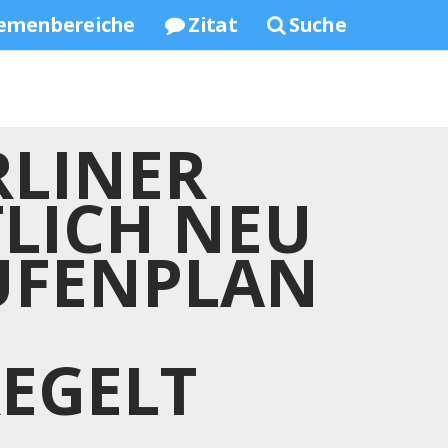
emenbereiche
Zitat
Suche
RLINER
LICH NEU
UFENPLAN
GELT