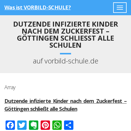
Was ist VORBILD-SCHULE?
Togg
navig
DUTZENDE INFIZIERTE KINDER
NACH DEM ZUCKERFEST –
GÖTTINGEN SCHLIESST ALLE S
CHULEN
auf vorbild-schule.de
Array
Dutzende infizierte Kinder nach dem Zuckerfest –
Göttingen schließt alle Schulen
Facebook
Twitter
Evernote
Pinterest
WhatsApp
Teilen