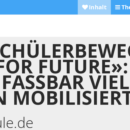
Inhalt
Th
 SCHÜLERBEW
FOR FUTURE»:
FASSBAR VIEL
 MOBILISIERT
ule.de