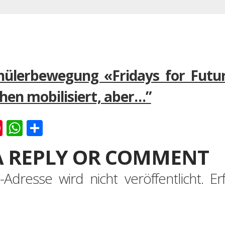
chülerbewegung «Fridays for Futu
hen mobilisiert, aber…”
k
er
ernote
Pinterest
WhatsApp
Teilen
A REPLY OR COMMENT
-Adresse wird nicht veröffentlicht.
Er