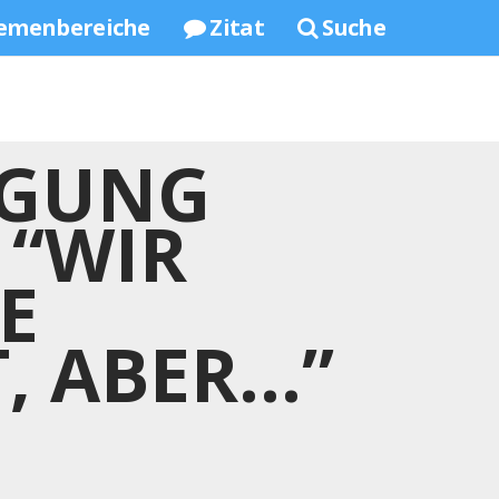
emenbereiche
Zitat
Suche
EGUNG
 “WIR
E
, ABER…”