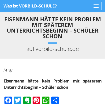
Was ist VORBILD-SCHULE?
Togg
navig
EISENMANN HÄTTE KEIN PROBLEM
MIT SPÄTEREM
UNTERRICHTSBEGINN – SCHÜLER
SCHON
auf vorbild-schule.de
Array
Eisenmann hätte kein Problem mit späterem
Unterrichtsbeginn – Schüler schon
Facebook
Twitter
Evernote
Pinterest
WhatsApp
Teilen