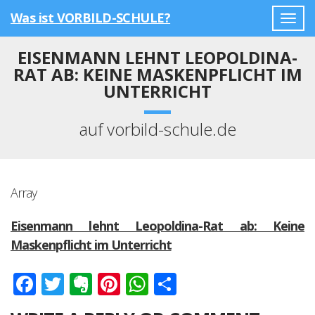
Was ist VORBILD-SCHULE?
Togg
navig
EISENMANN LEHNT LEOPOLDINA-
RAT AB: KEINE MASKENPFLICHT IM
UNTERRICHT
auf vorbild-schule.de
Array
Eisenmann lehnt Leopoldina-Rat ab: Keine
Maskenpflicht im Unterricht
Facebook
Twitter
Evernote
Pinterest
WhatsApp
Teilen