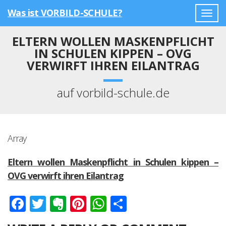
Was ist VORBILD-SCHULE?
Togg
navig
ELTERN WOLLEN MASKENPFLICHT
IN SCHULEN KIPPEN – OVG
VERWIRFT IHREN EILANTRAG
auf vorbild-schule.de
Array
Eltern wollen Maskenpflicht in Schulen kippen –
OVG verwirft ihren Eilantrag
Facebook
Twitter
Evernote
Pinterest
WhatsApp
Teilen