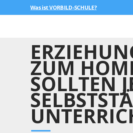
Was ist VORBILD-SCHULE?
ERZIEHUN
ZUM HOME
SOLLTEN J
SELBSTST
UNTERRIC