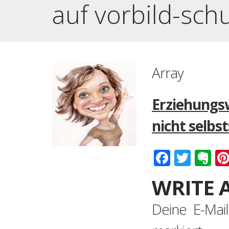
auf vorbild-sch
Array
Erziehungs
nicht selbs
Faceboo
Twitt
Ev
WRITE 
Deine E-Mail