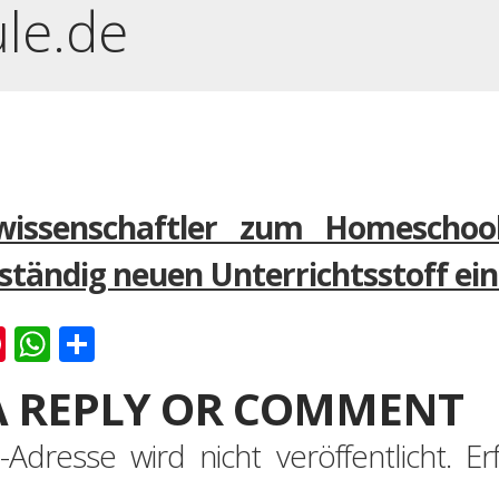
ule.de
wissenschaftler zum Homeschooli
tständig neuen Unterrichtsstoff ei
k
er
ernote
Pinterest
WhatsApp
Teilen
A REPLY OR COMMENT
-Adresse wird nicht veröffentlicht.
Er