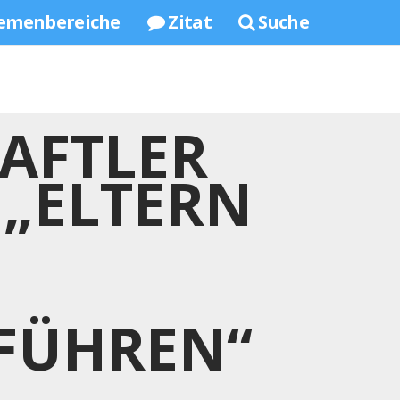
emenbereiche
Zitat
Suche
AFTLER
„ELTERN
NFÜHREN“