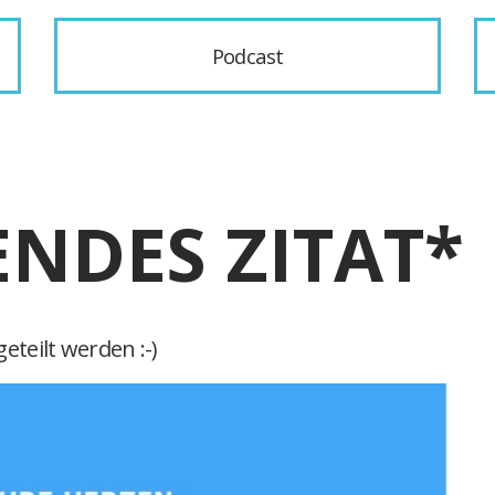
Podcast
ENDES ZITAT*
eteilt werden :-)