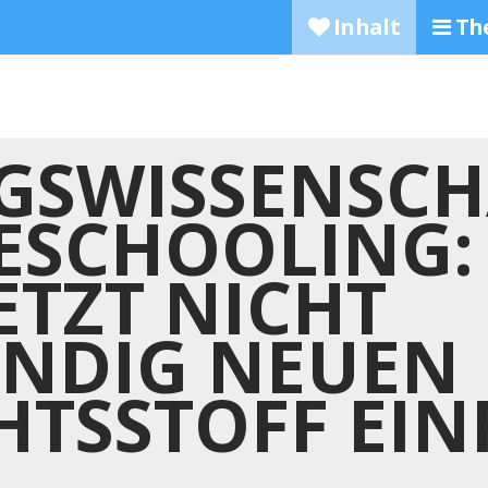
Inhalt
Th
GSWISSENSCH
SCHOOLING: 
ETZT NICHT
ÄNDIG NEUEN
HTSSTOFF EI