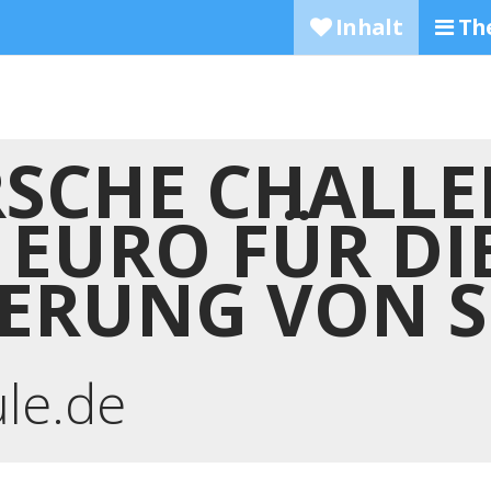
Inhalt
Th
SCHE CHALLE
 EURO FÜR DI
SIERUNG VON 
ule.de