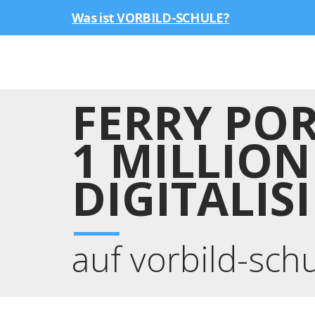
Was ist VORBILD-SCHULE?
FERRY POR
1 MILLION
DIGITALI
auf vorbild-sch