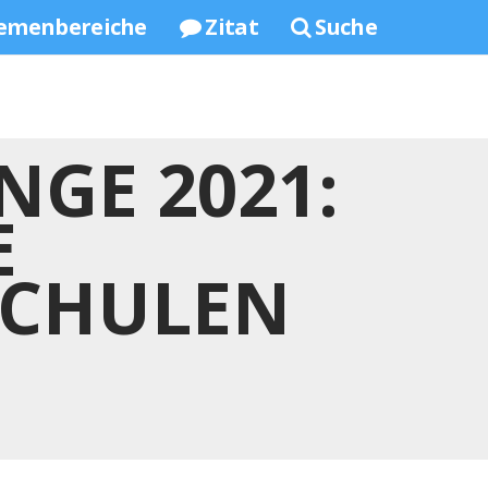
emenbereiche
Zitat
Suche
NGE 2021:
E
SCHULEN