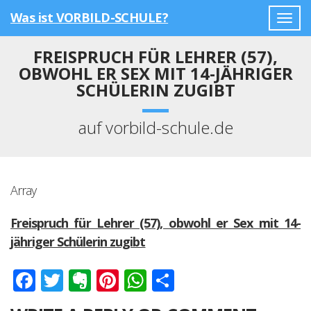
Was ist VORBILD-SCHULE?
Togg
navig
FREISPRUCH FÜR LEHRER (57),
OBWOHL ER SEX MIT 14-JÄHRIGER
SCHÜLERIN ZUGIBT
auf vorbild-schule.de
Array
Freispruch für Lehrer (57), obwohl er Sex mit 14-
jähriger Schülerin zugibt
Facebook
Twitter
Evernote
Pinterest
WhatsApp
Teilen