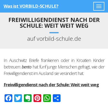
Was ist VORBILD-SCHULE?
Togg
navig
FREIWILLIGENDIENST NACH DER
SCHULE: WEIT WEIT WEG
auf vorbild-schule.de
In Auschwitz Briefe frankieren oder in Kroatien Kinder
betreuen:
bento
hat fünf junge Menschen gefragt, wie der
Freiwilligendienst im Ausland sie verändert hat.
Freiwilligendienst nach der Schule: Weit weit weg
Facebook
Twitter
Evernote
Pinterest
WhatsApp
Teilen