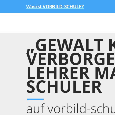
Was ist VORBILD-SCHULE?
„GEWALT K
VERBORGE
LEHRER M
SCHÜLER
auf vorbild-sch