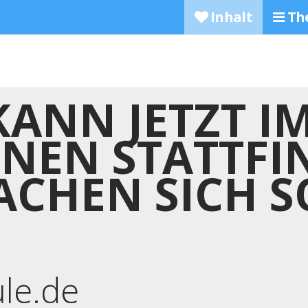
Inhalt
Th
ANN JETZT I
NEN STATTFIN
ACHEN SICH 
ule.de