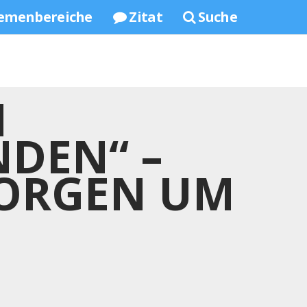
emenbereiche
Zitat
Suche
M
DEN“ –
SORGEN UM