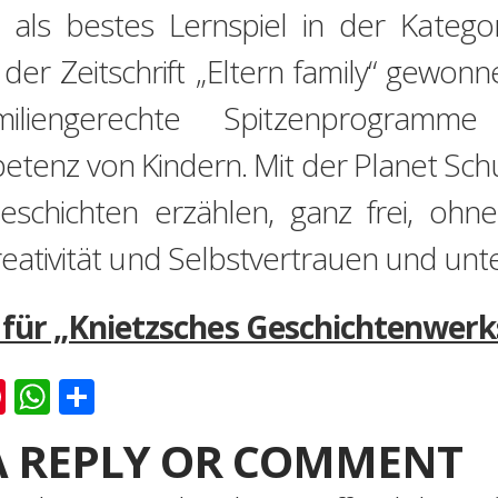
 als bestes Lernspiel in der Katego
der Zeitschrift „Eltern family“ gewo
familiengerechte Spitzenprogra
tenz von Kindern. Mit der Planet Sch
Geschichten erzählen, ganz frei, oh
reativität und Selbstvertrauen und unt
für „Knietzsches Geschichtenwerk
k
er
ernote
Pinterest
WhatsApp
Teilen
A REPLY OR COMMENT