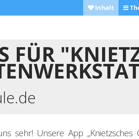
Inhalt
Th
S FÜR "KNIET
TENWERKSTAT
ule.de
uns sehr! Unsere App „Knietzsches G