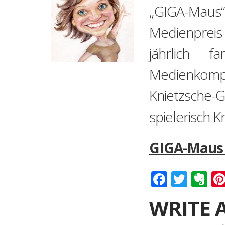
„GIGA-Maus“
Medienpreis 
jährlich 
Medienkompe
Knietzsche-
spielerisch K
GIGA-Maus 
Faceboo
Twitt
Ev
WRITE 