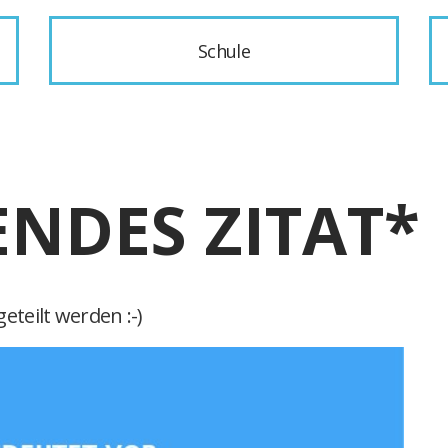
Schule
ENDES ZITAT*
eteilt werden :-)