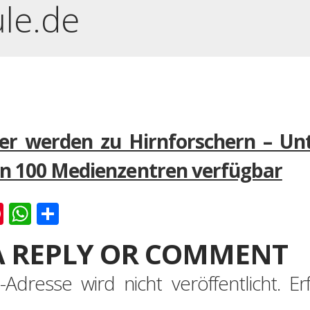
ule.de
er werden zu Hirnforschern – Unt
an 100 Medienzentren verfügbar
k
er
ernote
Pinterest
WhatsApp
Teilen
A REPLY OR COMMENT
-Adresse wird nicht veröffentlicht.
Er