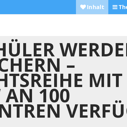
Inhalt
Th
ÜLER WERDE
CHERN –
HTSREIHE MIT
“ AN 100
NTREN VERF