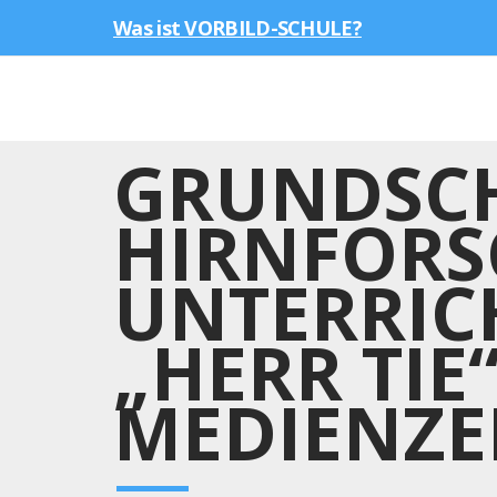
Was ist VORBILD-SCHULE?
GRUNDSCH
HIRNFORS
UNTERRIC
„HERR TIE
MEDIENZE