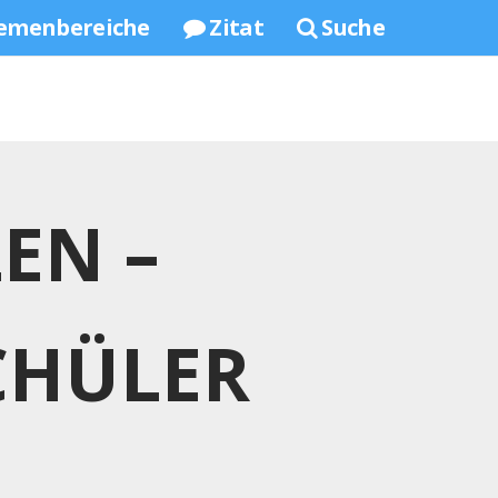
emenbereiche
Zitat
Suche
EN –
CHÜLER