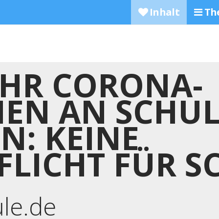
Inhalt
Th
HR CORONA-
NEN AN SCHUL
N: KEINE
FLICHT FÜR S
ule.de