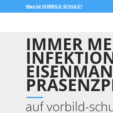
Was ist VORBILD-SCHULE?
IMMER ME
INFEKTIO
EISENMAN
PRÄSENZP
auf vorbild-sch