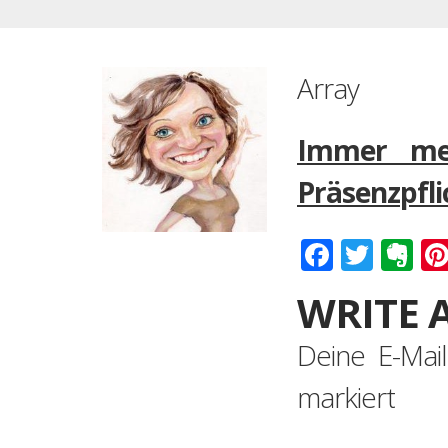
Array
Immer meh
Präsenzpfli
Faceboo
Twitt
Ev
WRITE 
Deine E-Mail
markiert